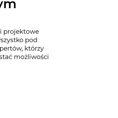
nym
i projektowe
wszystko pod
ertów, którzy
ystać możliwości