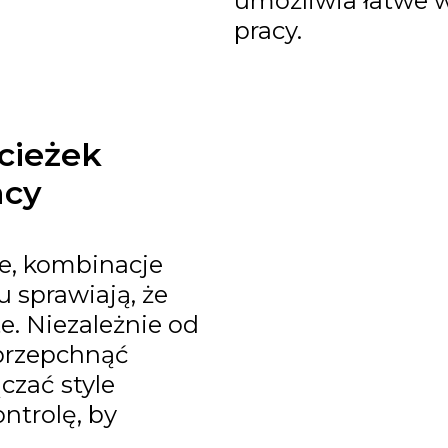
umożliwia łatwe 
pracy.
cieżek
acy
e, kombinacje
u sprawiają, że
e. Niezależnie od
 przepchnąć
czać style
ntrolę, by