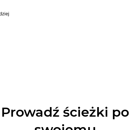
dziej
Prowadź ścieżki po
swojemu