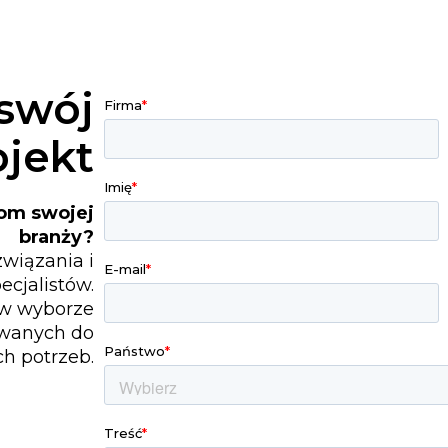
 swój
ojekt
iom swojej
branży?
związania i
cjalistów.
ę w wyborze
owanych do
h potrzeb.