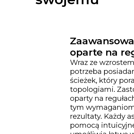
Zaawansowan
oparte na re
Wraz ze wzrostem
potrzeba posiada
ścieżek, który por
topologiami. Zast
oparty na regułach
tym wymaganiom 
rezultaty. Każdy a
pomocą intuicyjne