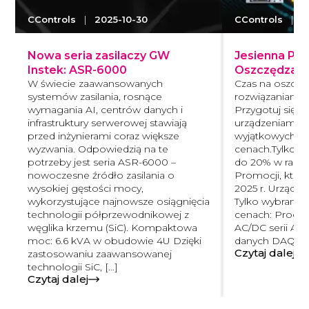
CControls
|
2025-10-30
CControls
|
2
Nowa seria zasilaczy GW
Jesienna Pro
Instek: ASR-6000
Oszczędzaj a
W świecie zaawansowanych
Czas na oszczę
systemów zasilania, rosnące
rozwiązaniami
wymagania AI, centrów danych i
Przygotuj się n
infrastruktury serwerowej stawiają
urządzeniami 
przed inżynierami coraz większe
wyjątkowych, 
wyzwania. Odpowiedzią na te
cenach.Tylko te
potrzeby jest seria ASR-6000 –
do 20% w rama
nowoczesne źródło zasilania o
Promocji, która
wysokiej gęstości mocy,
2025 r. Urządz
wykorzystujące najnowsze osiągnięcia
Tylko wybrane 
technologii półprzewodnikowej z
cenach: Progra
węglika krzemu (SiC). Kompaktowa
AC/DC serii AS
moc: 6.6 kVA w obudowie 4U Dzięki
danych DAQ […
Czytaj dalej
zastosowaniu zaawansowanej
technologii SiC, […]
Czytaj dalej