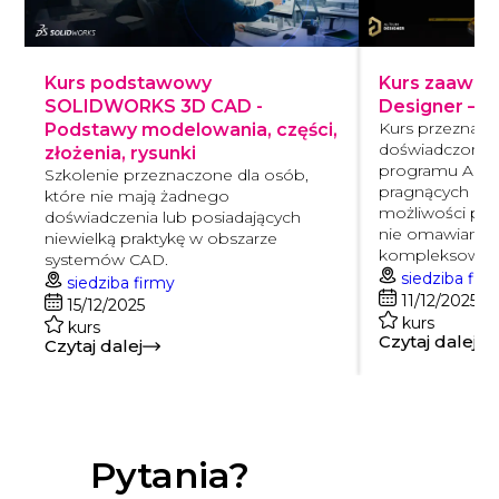
Kurs podstawowy
Kurs zaawan
SOLIDWORKS 3D CAD -
Designer – 
Kurs przeznaczo
Podstawy modelowania, części,
doświadczonyc
złożenia, rysunki
programu Altiu
Szkolenie przeznaczone dla osób,
pragnących po
które nie mają żadnego
możliwości pro
doświadczenia lub posiadających
nie omawiane n
niewielką praktykę w obszarze
kompleksowy
systemów CAD.
siedziba fir
siedziba firmy
11/12/2025
15/12/2025
kurs
kurs
Czytaj dalej
Czytaj dalej
Pytania?