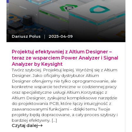
Dariusz Polus
|
2025-04-09
Projektuj efektywniej z Altium Designer –
teraz ze wsparciem Power Analyzer i Signal
Analyzer by Keysight
Twórz szybciej. Projektuj lepiej. Wyróżnij się z Altium
Designer. Jako oficjalny dystrybutor Altium
Designer oferujemy nie tylko oprogramowanie, ale
konkretne wsparcie techniczne w codziennej pracy
oraz specjalistyczne usługi Altium.Korzystając z
Altium Designer, zyskujesz kompleksowe narzędzie
do projektowania PCB, które łączy intuicyjność z
zaawansowanymi funkcjami – dzięki temu Twoje
projekty będą dopracowane, a cały proces szybszy i
bardziej efektywny. […]
Czytaj dalej