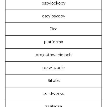
oscylockopy
oscyloskopy
Pico
platforma
projektowanie pcb
rozwiązanie
SiLabs
solidworks
zasilacze